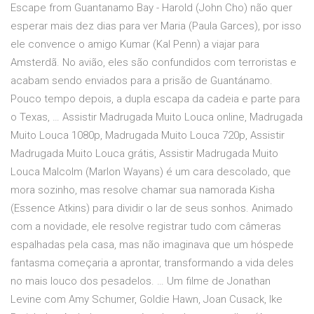
Escape from Guantanamo Bay - Harold (John Cho) não quer
esperar mais dez dias para ver Maria (Paula Garces), por isso
ele convence o amigo Kumar (Kal Penn) a viajar para
Amsterdã. No avião, eles são confundidos com terroristas e
acabam sendo enviados para a prisão de Guantánamo.
Pouco tempo depois, a dupla escapa da cadeia e parte para
o Texas, … Assistir Madrugada Muito Louca online, Madrugada
Muito Louca 1080p, Madrugada Muito Louca 720p, Assistir
Madrugada Muito Louca grátis, Assistir Madrugada Muito
Louca Malcolm (Marlon Wayans) é um cara descolado, que
mora sozinho, mas resolve chamar sua namorada Kisha
(Essence Atkins) para dividir o lar de seus sonhos. Animado
com a novidade, ele resolve registrar tudo com câmeras
espalhadas pela casa, mas não imaginava que um hóspede
fantasma começaria a aprontar, transformando a vida deles
no mais louco dos pesadelos. … Um filme de Jonathan
Levine com Amy Schumer, Goldie Hawn, Joan Cusack, Ike