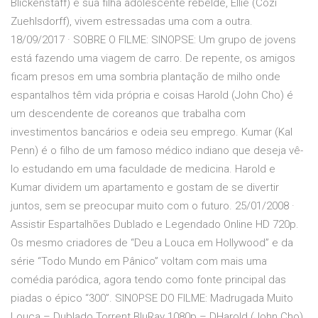
Blickenstaff) e sua filha adolescente rebelde, Ellie (Cozi
Zuehlsdorff), vivem estressadas uma com a outra.
18/09/2017 · SOBRE O FILME: SINOPSE: Um grupo de jovens
está fazendo uma viagem de carro. De repente, os amigos
ficam presos em uma sombria plantação de milho onde
espantalhos têm vida própria e coisas Harold (John Cho) é
um descendente de coreanos que trabalha com
investimentos bancários e odeia seu emprego. Kumar (Kal
Penn) é o filho de um famoso médico indiano que deseja vê-
lo estudando em uma faculdade de medicina. Harold e
Kumar dividem um apartamento e gostam de se divertir
juntos, sem se preocupar muito com o futuro. 25/01/2008 ·
Assistir Espartalhões Dublado e Legendado Online HD 720p.
Os mesmo criadores de “Deu a Louca em Hollywood” e da
série “Todo Mundo em Pânico” voltam com mais uma
comédia paródica, agora tendo como fonte principal das
piadas o épico “300”. SINOPSE DO FILME: Madrugada Muito
Louca – Dublado Torrent BluRay 1080p – DHarold (John Cho)