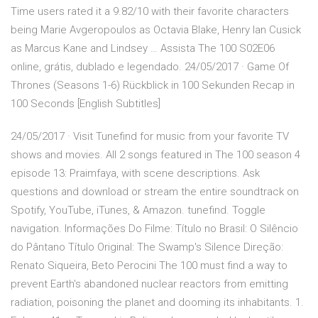
Time users rated it a 9.82/10 with their favorite characters
being Marie Avgeropoulos as Octavia Blake, Henry Ian Cusick
as Marcus Kane and Lindsey … Assista The 100 S02E06
online, grátis, dublado e legendado. 24/05/2017 · Game Of
Thrones (Seasons 1-6) Rückblick in 100 Sekunden Recap in
100 Seconds [English Subtitles]
24/05/2017 · Visit Tunefind for music from your favorite TV
shows and movies. All 2 songs featured in The 100 season 4
episode 13: Praimfaya, with scene descriptions. Ask
questions and download or stream the entire soundtrack on
Spotify, YouTube, iTunes, & Amazon. tunefind. Toggle
navigation. Informações Do Filme: Título no Brasil: O Silêncio
do Pântano Título Original: The Swamp′s Silence Direção:
Renato Siqueira, Beto Perocini The 100 must find a way to
prevent Earth's abandoned nuclear reactors from emitting
radiation, poisoning the planet and dooming its inhabitants. 1.