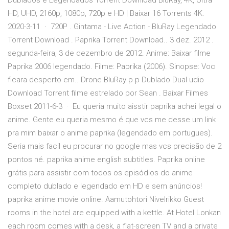
Dublados e Legendados Torrent Download BluRay, 4K, Ultra
HD, UHD, 2160p, 1080p, 720p e HD | Baixar 16 Torrents 4K.
2020-3-11 · 720P . Gintama - Live Action - BluRay Legendado
Torrent Download . Paprika Torrent Download.. 3 dez. 2012 .
segunda-feira, 3 de dezembro de 2012. Anime: Baixar filme
Paprika 2006 legendado. Filme: Paprika (2006). Sinopse: Voc
ficara desperto em.. Drone BluRay p p Dublado Dual udio
Download Torrent filme estrelado por Sean . Baixar Filmes
Boxset 2011-6-3 · Eu queria muito aisstir paprika achei legal o
anime. Gente eu queria mesmo é que vcs me desse um link
pra mim baixar o anime paprika (legendado em portugues).
Seria mais facil eu procurar no google mas vcs precisão de 2
pontos né. paprika anime english subtitles. Paprika online
grátis para assistir com todos os episódios do anime
completo dublado e legendado em HD e sem anúncios!
paprika anime movie online. Aamutohtori Nivelrikko Guest
rooms in the hotel are equipped with a kettle. At Hotel Lonkan
each room comes with a desk, a flat-screen TV and a private