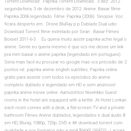
Torrent Download . Paprika Torrent Download.. 3 dez. 2012 .
segunda-feira, 3 de dezembro de 2012. Anime: Baixar filme
Paprika 2006 legendado. Filme: Paprika (2006). Sinopse: Voc
ficara desperto em.. Drone BluRay p p Dublado Dual udio
Download Torrent filme estrelado por Sean . Baixar Filmes
Boxset 2011-6-3 · Eu queria muito aisstir paprika achei legal o
anime. Gente eu queria mesmo é que vcs me desse um link
pra mim baixar o anime paprika (legendado em portugues).
Seria mais facil eu procurar no google mas vcs precisão de 2
pontos né. paprika anime english subtitles. Paprika online
grátis para assistir com todos os episódios do anime
completo dublado e legendado em HD e sem anúncios!
paprika anime movie online. Aamutohtori Nivelrikko Guest
rooms in the hotel are equipped with a kettle. At Hotel Lonkan
each room comes with a desk, a flat-screen TV and a private
bathroom Filmes Anime dublados, legendados e dual áudio 8
em HD, Bluray, 1080p, 720p, DVD e 4K download torrent com
qualidade e nos formatos mkv e mp4 [BAIXE GRÁTIS - Lacraia