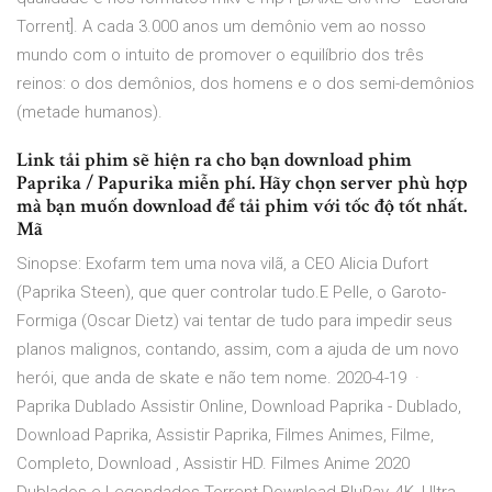
Torrent]. A cada 3.000 anos um demônio vem ao nosso
mundo com o intuito de promover o equilíbrio dos três
reinos: o dos demônios, dos homens e o dos semi-demônios
(metade humanos).
Link tải phim sẽ hiện ra cho bạn download phim
Paprika / Papurika miễn phí. Hãy chọn server phù hợp
mà bạn muốn download để tải phim với tốc độ tốt nhất.
Mã
Sinopse: Exofarm tem uma nova vilã, a CEO Alicia Dufort
(Paprika Steen), que quer controlar tudo.E Pelle, o Garoto-
Formiga (Oscar Dietz) vai tentar de tudo para impedir seus
planos malignos, contando, assim, com a ajuda de um novo
herói, que anda de skate e não tem nome. 2020-4-19 ·
Paprika Dublado Assistir Online, Download Paprika - Dublado,
Download Paprika, Assistir Paprika, Filmes Animes, Filme,
Completo, Download , Assistir HD. Filmes Anime 2020