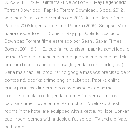
2020-3-11 · 720P . Gintama - Live Action - BluRay Legendado
Torrent Download . Paprika Torrent Download.. 3 dez. 2012 .
segunda-feira, 3 de dezembro de 2012. Anime: Baixar filme
Paprika 2006 legendado. Filme: Paprika (2006). Sinopse: Voc
ficara desperto em.. Drone BluRay p p Dublado Dual udio
Download Torrent filme estrelado por Sean . Baixar Filmes
Boxset 2011-6-3 · Eu queria muito aisstir paprika achei legal o
anime. Gente eu queria mesmo é que vcs me desse um link
pra mim baixar o anime paprika (legendado em portugues).
Seria mais facil eu procurar no google mas vcs precisão de 2
pontos né. paprika anime english subtitles. Paprika online
grátis para assistir com todos os episódios do anime
completo dublado e legendado em HD e sem anúncios!
paprika anime movie online. Aamutohtori Nivelrikko Guest
rooms in the hotel are equipped with a kettle. At Hotel Lonkan
each room comes with a desk, a flat-screen TV and a private
bathroom