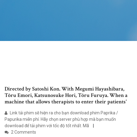
Directed by Satoshi Kon. With Megumi Hayashibara,
Tôru Emori, Katsunosuke Hori, Tôru Furuya. When a
machine that allows therapists to enter their patients'
Link tải phim sẽ hiện ra cho bạn download phim Paprika /
Papurika miễn phí. Hãy chọn server phù hợp mà bạn muốn
download để tải phim với tốc độ tốt nhất. Mã
2 Comments