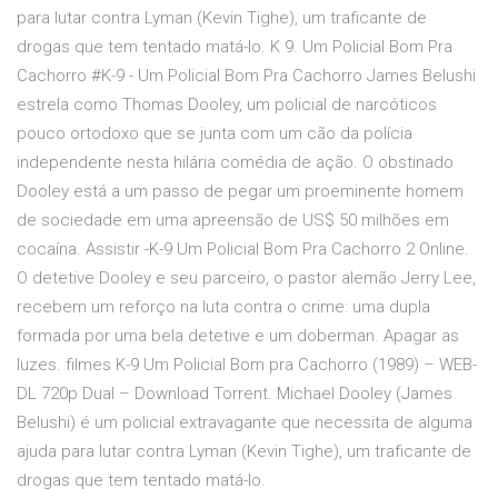
para lutar contra Lyman (Kevin Tighe), um traficante de
drogas que tem tentado matá-lo. K 9. Um Policial Bom Pra
Cachorro #K-9 - Um Policial Bom Pra Cachorro James Belushi
estrela como Thomas Dooley, um policial de narcóticos
pouco ortodoxo que se junta com um cão da polícia
independente nesta hilária comédia de ação. O obstinado
Dooley está a um passo de pegar um proeminente homem
de sociedade em uma apreensão de US$ 50 milhões em
cocaína. Assistir -K-9 Um Policial Bom Pra Cachorro 2 Online.
O detetive Dooley e seu parceiro, o pastor alemão Jerry Lee,
recebem um reforço na luta contra o crime: uma dupla
formada por uma bela detetive e um doberman. Apagar as
luzes. filmes K-9 Um Policial Bom pra Cachorro (1989) – WEB-
DL 720p Dual – Download Torrent. Michael Dooley (James
Belushi) é um policial extravagante que necessita de alguma
ajuda para lutar contra Lyman (Kevin Tighe), um traficante de
drogas que tem tentado matá-lo.