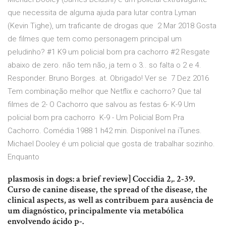
que necessita de alguma ajuda para lutar contra Lyman
(Kevin Tighe), um traficante de drogas que 2 Mar 2018 Gosta
de filmes que tem como personagem principal um
peludinho? #1 K9 um policial bom pra cachorro #2 Resgate
abaixo de zero. não tem não, ja tem o 3.. so falta o 2 e 4.
Responder. Bruno Borges. at. Obrigado! Ver se 7 Dez 2016
Tem combinação melhor que Netflix e cachorro? Que tal
filmes de 2- O Cachorro que salvou as festas 6- K-9 Um
policial bom pra cachorro K-9 - Um Policial Bom Pra
Cachorro. Comédia 1988 1 h42 min. Disponível na iTunes.
Michael Dooley é um policial que gosta de trabalhar sozinho.
Enquanto
plasmosis in dogs: a brief review] Coccidia 2,. 2-39.
Curso de canine disease, the spread of the disease, the
clinical aspects, as well as contribuem para ausência de
um diagnóstico, principalmente via metabólica
envolvendo ácido p-.