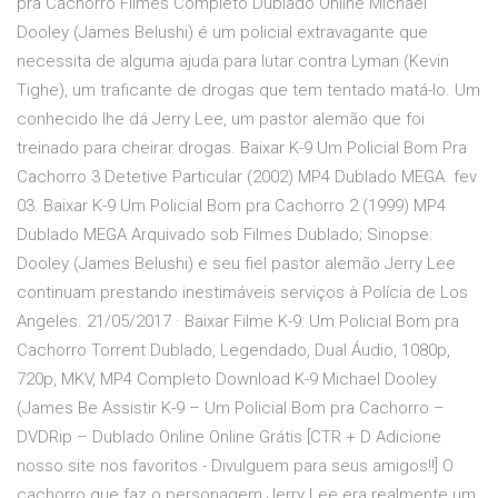
pra Cachorro Filmes Completo Dublado Online Michael
Dooley (James Belushi) é um policial extravagante que
necessita de alguma ajuda para lutar contra Lyman (Kevin
Tighe), um traficante de drogas que tem tentado matá-lo. Um
conhecido lhe dá Jerry Lee, um pastor alemão que foi
treinado para cheirar drogas. Baixar K-9 Um Policial Bom Pra
Cachorro 3 Detetive Particular (2002) MP4 Dublado MEGA. fev
03. Baixar K-9 Um Policial Bom pra Cachorro 2 (1999) MP4
Dublado MEGA Arquivado sob Filmes Dublado; Sinopse:
Dooley (James Belushi) e seu fiel pastor alemão Jerry Lee
continuam prestando inestimáveis serviços à Polícia de Los
Angeles. 21/05/2017 · Baixar Filme K-9: Um Policial Bom pra
Cachorro Torrent Dublado, Legendado, Dual Áudio, 1080p,
720p, MKV, MP4 Completo Download K-9 Michael Dooley
(James Be Assistir K-9 – Um Policial Bom pra Cachorro –
DVDRip – Dublado Online Online Grátis [CTR + D Adicione
nosso site nos favoritos - Divulguem para seus amigos!!] O
cachorro que faz o personagem Jerry Lee era realmente um