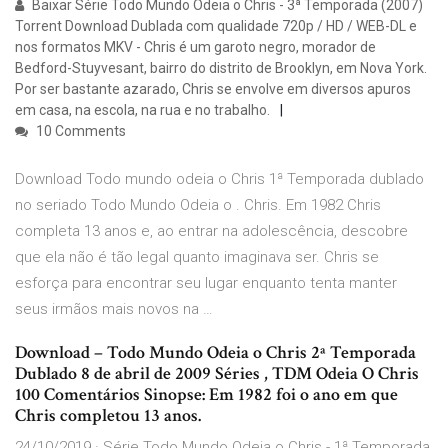
Baixar Série Todo Mundo Odeia o Chris - 3ª Temporada (2007)
Torrent Download Dublada com qualidade 720p / HD / WEB-DL e
nos formatos MKV - Chris é um garoto negro, morador de
Bedford-Stuyvesant, bairro do distrito de Brooklyn, em Nova York.
Por ser bastante azarado, Chris se envolve em diversos apuros
em casa, na escola, na rua e no trabalho.
10 Comments
Download Todo mundo odeia o Chris 1ª Temporada dublado
no seriado Todo Mundo Odeia o . Chris. Em 1982 Chris
completa 13 anos e, ao entrar na adolescência, descobre
que ela não é tão legal quanto imaginava ser. Chris se
esforça para encontrar seu lugar enquanto tenta manter
seus irmãos mais novos na …
Download – Todo Mundo Odeia o Chris 2ª Temporada
Dublado 8 de abril de 2009 Séries , TDM Odeia O Chris
100 Comentários Sinopse: Em 1982 foi o ano em que
Chris completou 13 anos.
24/10/2019 · Série Todo Mundo Odeia o Chris - 1ª Temporada