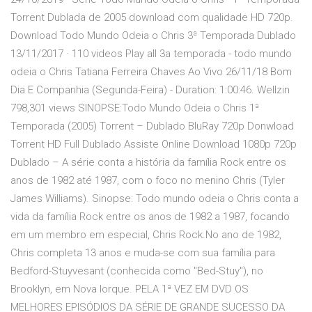
Torrent Dublada de 2005 download com qualidade HD 720p.
Download Todo Mundo Odeia o Chris 3ª Temporada Dublado
13/11/2017 · 110 videos Play all 3a temporada - todo mundo
odeia o Chris Tatiana Ferreira Chaves Ao Vivo 26/11/18 Bom
Dia E Companhia (Segunda-Feira) - Duration: 1:00:46. Wellzin
798,301 views SINOPSE:Todo Mundo Odeia o Chris 1ª
Temporada (2005) Torrent – Dublado BluRay 720p Donwload
Torrent HD Full Dublado Assiste Online Download 1080p 720p
Dublado – A série conta a história da família Rock entre os
anos de 1982 até 1987, com o foco no menino Chris (Tyler
James Williams). Sinopse: Todo mundo odeia o Chris conta a
vida da família Rock entre os anos de 1982 a 1987, focando
em um membro em especial, Chris Rock.No ano de 1982,
Chris completa 13 anos e muda-se com sua família para
Bedford-Stuyvesant (conhecida como "Bed-Stuy"), no
Brooklyn, em Nova Iorque. PELA 1ª VEZ EM DVD OS
MELHORES EPISÓDIOS DA SÉRIE DE GRANDE SUCESSO DA