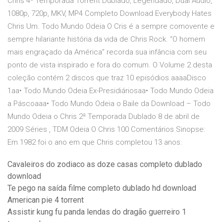
Chris 4ª Temporada Torrent Dublado, Legendado, Dual Áudio,
1080p, 720p, MKV, MP4 Completo Download Everybody Hates
Chris Um. Todo Mundo Odeia O Cris é a sempre comovente e
sempre hilariante história da vida de Chris Rock. “O homem
mais engraçado da América” recorda sua infância com seu
ponto de vista inspirado e fora do comum. O Volume 2 desta
coleção contém 2 discos que traz 10 episódios.aaaaDisco
1aa• Todo Mundo Odeia Ex-Presidiáriosaa• Todo Mundo Odeia
a Páscoaaa• Todo Mundo Odeia o Baile da Download – Todo
Mundo Odeia o Chris 2ª Temporada Dublado 8 de abril de
2009 Séries , TDM Odeia O Chris 100 Comentários Sinopse:
Em 1982 foi o ano em que Chris completou 13 anos.
Cavaleiros do zodiaco as doze casas completo dublado
download
Te pego na saída filme completo dublado hd download
American pie 4 torrent
Assistir kung fu panda lendas do dragão guerreiro 1