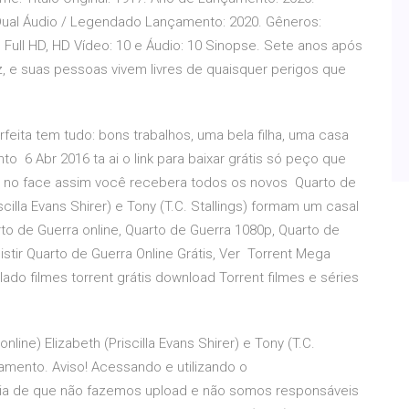
Dual Áudio / Legendado Lançamento: 2020. Gêneros:
, Full HD, HD Vídeo: 10 e Áudio: 10 Sinopse. Sete anos após
z, e suas pessoas vivem livres de quaisquer perigos que
feita tem tudo: bons trabalhos, uma bela filha, uma casa
 6 Abr 2016 ta ai o link para baixar grátis só peço que
a no face assim você recebera todos os novos Quarto de
cilla Evans Shirer) e Tony (T.C. Stallings) formam um casal
rto de Guerra online, Quarto de Guerra 1080p, Quarto de
sistir Quarto de Guerra Online Grátis, Ver Torrent Mega
lado filmes torrent grátis download Torrent filmes e séries
ine) Elizabeth (Priscilla Evans Shirer) e Tony (T.C.
amento. Aviso! Acessando e utilizando o
ncia de que não fazemos upload e não somos responsáveis