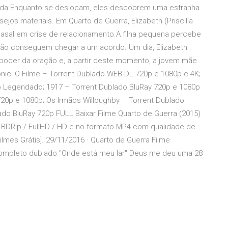
ada.Enquanto se deslocam, eles descobrem uma estranha
ejos materiais. Em Quarto de Guerra, Elizabeth (Priscilla
 casal em crise de relacionamento.A filha pequena percebe
 não conseguem chegar a um acordo. Um dia, Elizabeth
poder da oração e, a partir deste momento, a jovem mãe
onic: O Filme – Torrent Dublado WEB-DL 720p e 1080p e 4K;
p Legendado; 1917 – Torrent Dublado BluRay 720p e 1080p
720p e 1080p; Os Irmãos Willoughby – Torrent Dublado
do BluRay 720p FULL Baixar Filme Quarto de Guerra (2015)
 BDRip / FullHD / HD e no formato MP4 com qualidade de
Filmes Grátis]. 29/11/2016 · Quarto de Guerra Filme
completo dublado "Onde está meu lar" Deus me deu uma 28