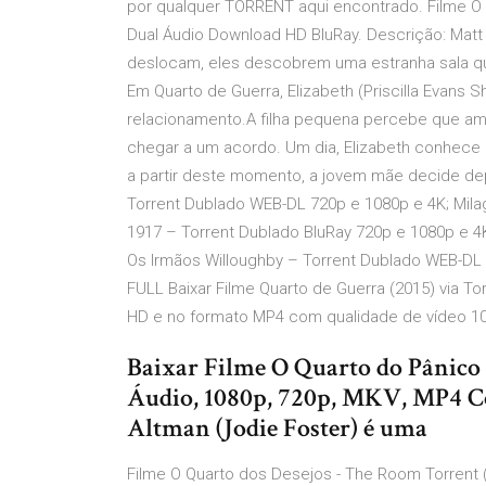
por qualquer TORRENT aqui encontrado. Filme O 
Dual Áudio Download HD BluRay. Descrição: Mat
deslocam, eles descobrem uma estranha sala que
Em Quarto de Guerra, Elizabeth (Priscilla Evans S
relacionamento.A filha pequena percebe que am
chegar a um acordo. Um dia, Elizabeth conhece 
a partir deste momento, a jovem mãe decide depo
Torrent Dublado WEB-DL 720p e 1080p e 4K; Mila
1917 – Torrent Dublado BluRay 720p e 1080p e 4
Os Irmãos Willoughby – Torrent Dublado WEB-DL 
FULL Baixar Filme Quarto de Guerra (2015) via T
HD e no formato MP4 com qualidade de vídeo 10 e 
Baixar Filme O Quarto do Pânico
Áudio, 1080p, 720p, MKV, MP4 
Altman (Jodie Foster) é uma
Filme O Quarto dos Desejos - The Room Torrent 