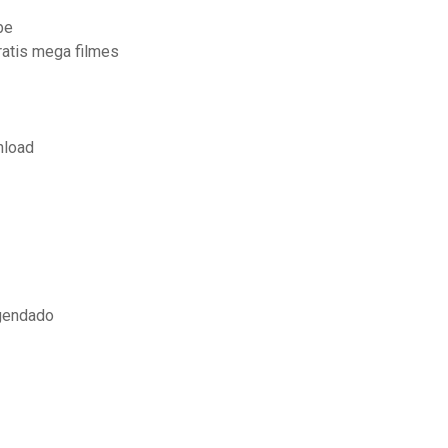
be
ratis mega filmes
nload
egendado