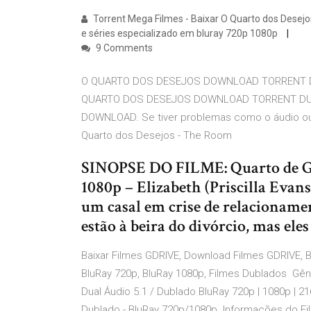
Torrent Mega Filmes - Baixar O Quarto dos Desejos 
e séries especializado em bluray 720p 1080p
9 Comments
O QUARTO DOS DESEJOS DOWNLOAD TORRENT D
QUARTO DOS DESEJOS DOWNLOAD TORRENT DU
DOWNLOAD. Se tiver problemas como o áudio ou de
Quarto dos Desejos - The Room
SINOPSE DO FILME: Quarto de G
1080p – Elizabeth (Priscilla Evan
um casal em crise de relacioname
estão à beira do divórcio, mas el
Baixar Filmes GDRIVE, Download Filmes GDRIVE, B
BluRay 720p, BluRay 1080p, Filmes Dublados Gên
Dual Áudio 5.1 / Dublado BluRay 720p | 1080p |
Dublado - BluRay 720p/1080p. Informações do Fil