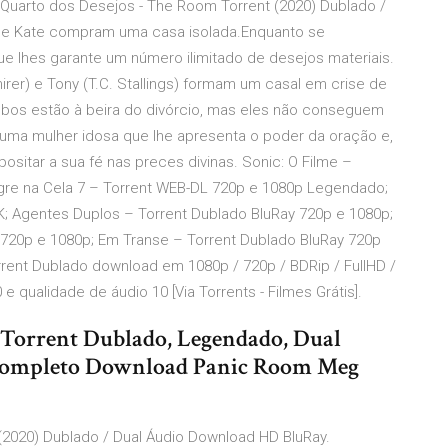
Quarto dos Desejos - The Room Torrent (2020) Dublado /
t e Kate compram uma casa isolada.Enquanto se
 lhes garante um número ilimitado de desejos materiais.
hirer) e Tony (T.C. Stallings) formam um casal em crise de
bos estão à beira do divórcio, mas eles não conseguem
uma mulher idosa que lhe apresenta o poder da oração e,
sitar a sua fé nas preces divinas. Sonic: O Filme –
gre na Cela 7 – Torrent WEB-DL 720p e 1080p Legendado;
K; Agentes Duplos – Torrent Dublado BluRay 720p e 1080p;
720p e 1080p; Em Transe – Torrent Dublado BluRay 720p
orrent Dublado download em 1080p / 720p / BDRip / FullHD /
qualidade de áudio 10 [Via Torrents - Filmes Grátis].
 Torrent Dublado, Legendado, Dual
Completo Download Panic Room Meg
(2020) Dublado / Dual Áudio Download HD BluRay.