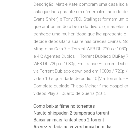
Descrição: Matt e Kate compram uma casa isol
sala que lhes garante um número ilimitado de des
Evans Shirer) e Tony (T.C. Stallings) formam um
que ambos estão à beira do divórcio, mas eles
conhece uma mulher idosa que lhe apresenta o 
decide depositar a sua fé nas preces divinas. S
Milagre na Cela 7 – Torrent WEB-DL 720p e 1080
e 4K; Agentes Duplos – Torrent Dublado BluRay 
WEB-DL 720p e 1080p; Em Transe – Torrent Dubla
via Torrent Dublado download em 1080p / 720p /
vídeo 10 e qualidade de áudio 10 [Via Torrents - 
Completo dublado Thiago Melhor filme gospel 
videos Play all Quarto de Guerra (2015
Como baixar filme no torrentes
Naruto shippuden 2 temporada torrent
Baixar animais fantasticos 2 torrent
As vezes fada as vezes bruxa bom dia