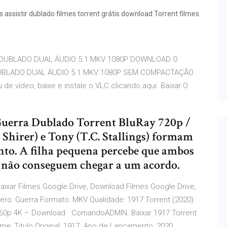
assistir dublado filmes torrent grátis download Torrent filmes
UBLADO DUAL ÁUDIO 5.1 MKV 1080P DOWNLOAD O
BLADO DUAL ÁUDIO 5.1 MKV 1080P SEM COMPACTAÇÃO
 vídeo, baixe e instale o VLC clicando aqui. Baixar O
uerra Dublado Torrent BluRay 720p /
s Shirer) e Tony (T.C. Stallings) formam
nto. A filha pequena percebe que ambos
es não conseguem chegar a um acordo.
aixar Filmes Google Drive, Download Filmes Google Drive,
ero: Guerra Formato: MKV Qualidade: 1917 Torrent (2020)
 2160p 4K – Download · ComandoADMIN. Baixar 1917 Torrent
me: Titulo Original: 1917. Ano de Lançamento: 2020.