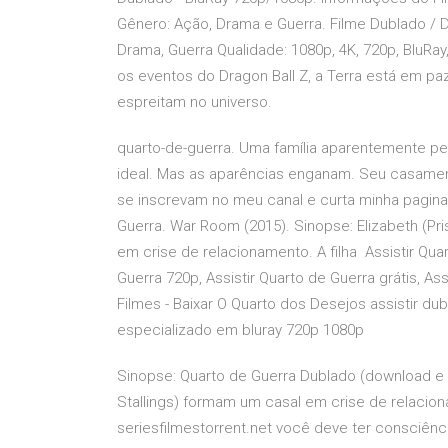
Gênero: Ação, Drama e Guerra. Filme Dublado / 
Drama, Guerra Qualidade: 1080p, 4K, 720p, BluRay
os eventos do Dragon Ball Z, a Terra está em pa
espreitam no universo.
quarto-de-guerra. Uma família aparentemente per
ideal. Mas as aparências enganam. Seu casamento
se inscrevam no meu canal e curta minha pagin
Guerra. War Room (2015). Sinopse: Elizabeth (Pris
em crise de relacionamento. A filha Assistir Qua
Guerra 720p, Assistir Quarto de Guerra grátis, As
Filmes - Baixar O Quarto dos Desejos assistir dub
especializado em bluray 720p 1080p
Sinopse: Quarto de Guerra Dublado (download e onl
Stallings) formam um casal em crise de relacion
seriesfilmestorrent.net você deve ter consciê