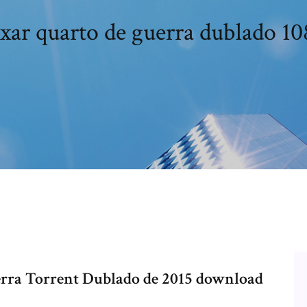
xar quarto de guerra dublado 1
erra Torrent Dublado de 2015 download