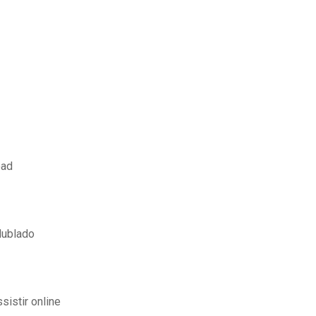
oad
dublado
sistir online