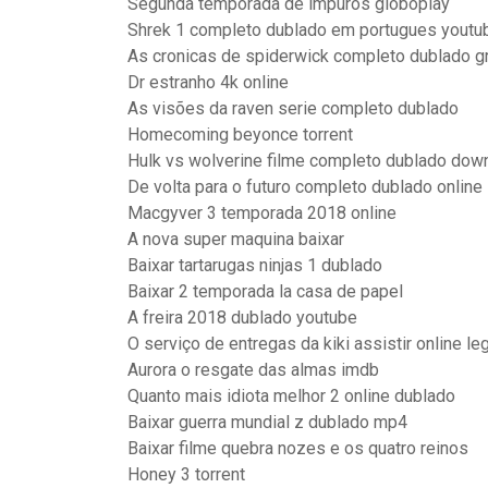
Segunda temporada de impuros globoplay
Shrek 1 completo dublado em portugues youtu
As cronicas de spiderwick completo dublado g
Dr estranho 4k online
As visões da raven serie completo dublado
Homecoming beyonce torrent
Hulk vs wolverine filme completo dublado dow
De volta para o futuro completo dublado online
Macgyver 3 temporada 2018 online
A nova super maquina baixar
Baixar tartarugas ninjas 1 dublado
Baixar 2 temporada la casa de papel
A freira 2018 dublado youtube
O serviço de entregas da kiki assistir online l
Aurora o resgate das almas imdb
Quanto mais idiota melhor 2 online dublado
Baixar guerra mundial z dublado mp4
Baixar filme quebra nozes e os quatro reinos
Honey 3 torrent