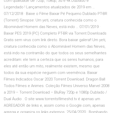
com qualidade de 720p, 1080p, 3d e 4k Dublado e
Legendado ! Lançamentos atualizados de 2019 em …
07/12/2018 · Baixe o Filme Baixar Pé Pequeno Dublado PT-BR
(Torrent) Sinopse: Um yeti, criatura conhecida como o
Abominável Homem das Neves, está indo … 07/01/2019 ·
Baixar PES 2019 (PC) Completo PT-BR via Torrent Downloads
Gratis sem virus com link direto. Bora baixar galera‼ Um yeti,
criatura conhecida como o Abominável Homem das Neves,
está indo na contramão do que todos os seus semelhantes
acreditam: ele tem a certeza que os seres humanos, para
eles até então um mito, realmente existem, mesmo que
todos da sua espécie neguem com veemência. Baixar
Filmes Indicados Oscar 2020 Torrent Download. Dragon Ball
Todos Filmes e Animes. Coleção Filmes Universo Marvel 2008
a 2019 – Torrent Download – BluRay 720p e 1080p Dublado /
Dual Áudio . O site www.torrentsfilmeshd.tv é apenas um
AGREGADOR de links e, assim como o Google.com, apenas
agrega e organiza os links externos. 25/04/2020 · Bombando