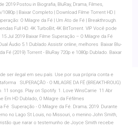
e 2019 Postou in Biografia, BluRay, Drama, Filmes,
/1080p | Baixar Completo | Download Filme Torrent HD |
Superação: O Milagre da Fé | Um Ato de Fé | Breakthrough.
ndas Full HD. 4K TurboBit; 4K BitTorrent. VIP Você pode
 15 Jul 2019 Baixar Filme Superação – O Milagre da Fé
l Áudio 5.1 Dublado Assistir online, melhores Baixar Blu-
da Fé (2019) Torrent - BluRay 720p e 1080p Dublado. Baixar
ode ser ilegal em seu país. Use por sua própria conta e
tiplataforma SUPERAÇÃO - O MILAGRE DA FÉ (BREAKTHROUG)
io. 11 songs. Play on Spotify. 1. Love WinsCarrie 11 Abr
ine Em HD Dublado, O Milagre da Féfilmes
a Fé Superação - O Milagre da Fé. Drama; 2019. Durante
no no Lago St Louis, no Missouri, o menino John Smith,
 cristão que narar o testemunho de Joyce Smith recebe