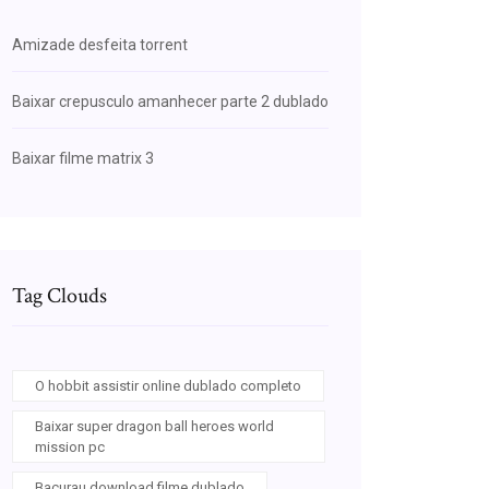
Amizade desfeita torrent
Baixar crepusculo amanhecer parte 2 dublado
Baixar filme matrix 3
Tag Clouds
O hobbit assistir online dublado completo
Baixar super dragon ball heroes world
mission pc
Bacurau download filme dublado