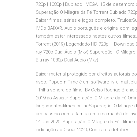
720p | 1080p | Dublado | MEGA. 15 de dezembro d
Superação O Milagre da Fé Torrent Dublado 720p
Baixar filmes, séries e jogos completo. Títulos:
IMDb BAIXAR. Audio português e original com lege
também estar interessado nestes outros filmes:.
Torrent (2019) Legendado HD 720p – Download Dua
ray 720p Dual Áudio (Mkv) Superação - O Milagre 
Blu-ray 1080p Dual Áudio (Mkv)
Baixar material protegido por direitos autorais p
risco. Popcorn Time é um software livre, mul
- Trilha sonora do filme. By Celso Rodrigo Branic
2019 ao Assistir Superação: O Milagre da Fé Onl
lançamentosfilmes onlineSuperação: O Milagre d
um passeio com a família em uma manhã de inver
14 Jan 2020 'Superação: O Milagre da Fé': filme
indicação ao Oscar 2020; Confira os detalhes.