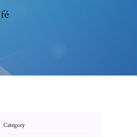
 fé
Category