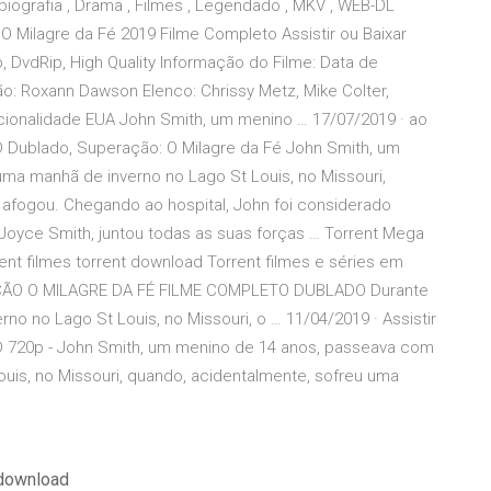
biografia , Drama , Filmes , Legendado , MKV , WEB-DL
 Milagre da Fé 2019 Filme Completo Assistir ou Baixar
 DvdRip, High Quality Informação do Filme: Data de
ão: Roxann Dawson Elenco: Chrissy Metz, Mike Colter,
cionalidade EUA John Smith, um menino … 17/07/2019 · ao
D Dublado, Superação: O Milagre da Fé John Smith, um
ma manhã de inverno no Lago St Louis, no Missouri,
afogou. Chegando ao hospital, John foi considerado
Joyce Smith, juntou todas as suas forças … Torrent Mega
ent filmes torrent download Torrent filmes e séries em
RAÇÃO O MILAGRE DA FÉ FILME COMPLETO DUBLADO Durante
o no Lago St Louis, no Missouri, o … 11/04/2019 · Assistir
 HD 720p - John Smith, um menino de 14 anos, passeava com
uis, no Missouri, quando, acidentalmente, sofreu uma
 download