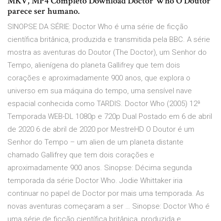
MKV, MP4 Completo Download Doctor Who O Doutor
parece ser humano.
SINOPSE DA SÉRIE: Doctor Who é uma série de ficção
científica britânica, produzida e transmitida pela BBC. A série
mostra as aventuras do Doutor (The Doctor), um Senhor do
Tempo, alienígena do planeta Gallifrey que tem dois
corações e aproximadamente 900 anos, que explora o
universo em sua máquina do tempo, uma sensível nave
espacial conhecida como TARDIS. Doctor Who (2005) 12ª
Temporada WEB-DL 1080p e 720p Dual Postado em 6 de abril
de 2020 6 de abril de 2020 por MestreHD O Doutor é um
Senhor do Tempo – um alien de um planeta distante
chamado Gallifrey que tem dois corações e
aproximadamente 900 anos. Sinopse: Décima segunda
temporada da série Doctor Who. Jodie Whittaker iria
continuar no papel de Doctor por mais uma temporada. As
novas aventuras começaram a ser … Sinopse: Doctor Who é
uma série de ficção científica britânica, produzida e