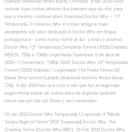
Dublado download filmes bluray Comando 8 Abr 2020 Favor
renovar suas contas através dos banners aqui do site, para
que o mesmo continue ativo! Download Doctor Who – 11ª
Temporada O Universo Who é o mais antigo e mais
abrangente site ativo dedicado a Doctor Who em língua
portuguesa e - como nosso nome já diz - a todo o universo
Doctor Who 12ª Temporada Completa Torrent (2020) Dublado
WEB-DL 720p e 1080p Legendado Download. 6 de abril de
2020 • 1 Comentário. 1080p 2020 Doctor Who 12ª Temporada
Torrent (2020) Dublado / Legendado The Pirate Filmes HD -
Baixar filme torrent Dublado download torrents filmes bluray
720p 6 Abr 2020 Isso ai é com o site que faz as legendas
sugiro tentar baixar de outros sites de legenda também
nunca use um site só! Deixe o seu comentário:.
19 Jan 2020 Doctor Who Temporada 12 episodio 4 "Nikola
Tesla's Night of Terror" [PDF Download] Doctor Who: The
Crawling Terror (Doctor Who (BBC). 23 Feb 2020 Doctor Who