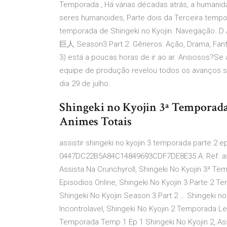
Temporada , Há várias décadas atrás, a humanid
seres humanoides, Parte dois da Terceira tempor
temporada de Shingeki no Kyojin. Navegação. D A
巨人 Season3 Part.2. Gêneros: Ação, Drama, Fantas
3) está a poucas horas de ir ao ar. Ansiosos?Se 
equipe de produção revelou todos os avanços s
dia 29 de julho.
Shingeki no Kyojin 3ª Temporad
Animes Totais
assistir shingeki no kyojin 3 temporada parte 2 
0447DC22B5A84C14849693CDF7DE8E35 A: Ref. assist
Assista Na Crunchyroll, Shingeki No Kyojin 3ª T
Episodios Online, Shingeki No Kyojin 3 Parte 2 T
Shingeki No Kyojin Season 3 Part 2 … Shingeki no k
Incontrolavel, Shingeki No Kyojin 2 Temporada 
Temporada Temp 1 Ep 1 Shingeki No Kyojin 2, Assi