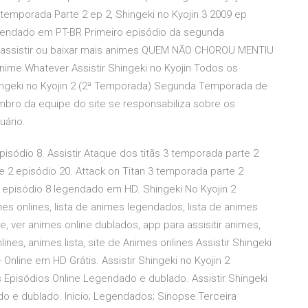
 temporada Parte 2 ep 2, Shingeki no Kyojin 3 2009 ep
egendado em PT-BR Primeiro episódio da segunda
a assistir ou baixar mais animes QUEM NÃO CHOROU MENTIU
| Anime Whatever Assistir Shingeki no Kyojin Todos os
ngeki no Kyojin 2 (2ª Temporada) Segunda Temporada de
mbro da equipe do site se responsabiliza sobre os
uário.
pisódio 8. Assistir Ataque dos titãs 3 temporada parte 2
e 2 episódio 20. Attack on Titan 3 temporada parte 2
2 episódio 8 legendado em HD. Shingeki No Kyojin 2
mes onlines, lista de animes legendados, lista de animes
e, ver animes online dublados, app para assisitir animes,
lines, animes lista, site de Animes onlines Assistir Shingeki
 Online em HD Grátis. Assistir Shingeki no Kyojin 2
s Episódios Online Legendado e dublado. Assistir Shingeki
do e dublado. Inicio; Legendados; Sinopse:Terceira