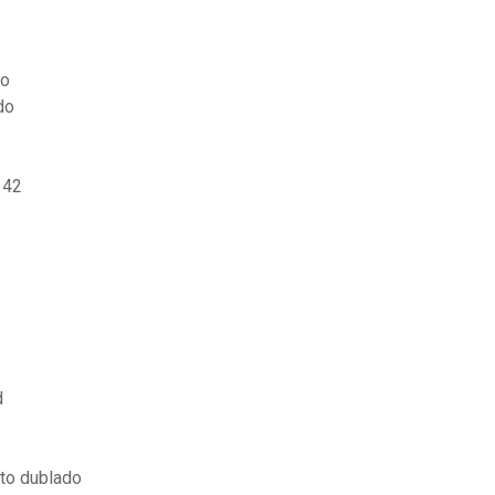
do
do
 42
d
to dublado