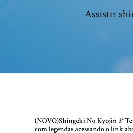
Assistir sh
(NOVO)Shingeki No Kyojin 3° Tem
com legendas acessando o link aba