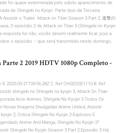
ade foi quase exterminada pelo súbito aparecimento de
ada de Shingeki no Kyojin. Parte dois da Terceira
 Assistir o Trailer. Attack on Titan Season 3 Part 2, 進撃の
ia, O episódio 2 de Attack on Titan 3 (Shingeki no Kyojin
a resposta for não, vocês devem realmente ficar, pois a
obre o episódio – que será transmitido neste domingo,
a Parte 2 2019 HDTV 1080p Completo -
ep 9; 2020-03-21T09:56:28Z C: Ref CHGEDGE1110 B: Ref
ir shingeki no Shingeki no kyojin 3, Attack On Titan
emporada Acre Animes, Shingeki No Kyojin 3 Todos Os
em Novas Imagens Divulgadas Anime United, Assistir
yojin 2, Critica Shingeki No Kyojin 2 Explosivo E
Legendado Anime And Manga, Shingeki No Kyojin 2ª
stir Shingeki No Kyojin Season 3 Part 2 Episodio 3 Hd,