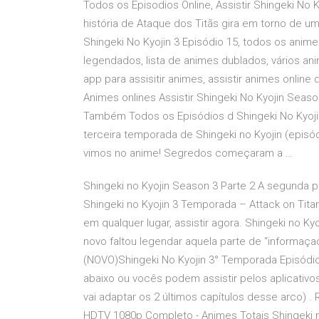
Todos os Episodios Online, Assistir Shingeki No K
história de Ataque dos Titãs gira em torno de 
Shingeki No Kyojin 3 Episódio 15, todos os animes
legendados, lista de animes dublados, vários ani
app para assisitir animes, assistir animes online d
Animes onlines Assistir Shingeki No Kyojin Seaso
Também Todos os Episódios d Shingeki No Kyojin
terceira temporada de Shingeki no Kyojin (episó
vimos no anime! Segredos começaram a …
Shingeki no Kyojin Season 3 Parte 2 A segunda p
Shingeki no Kyojin 3 Temporada – Attack on Tit
em qualquer lugar, assistir agora. Shingeki no 
novo faltou legendar aquela parte de “informaçao
(NOVO)Shingeki No Kyojin 3° Temporada Episódio
abaixo ou vocês podem assistir pelos aplicativo
vai adaptar os 2 últimos capítulos desse arco) .
HDTV 1080p Completo - Animes Totais Shingeki no