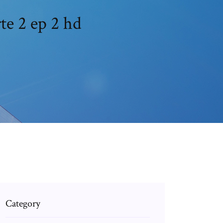
te 2 ep 2 hd
Category