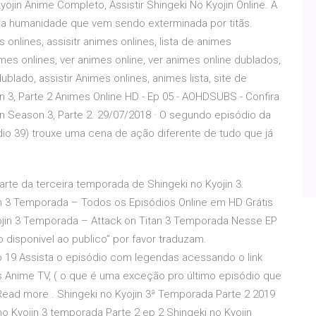
yojin Anime Completo, Assistir Shingeki No Kyojin Online. A
uma humanidade que vem sendo exterminada por titãs.
 onlines, assisitr animes onlines, lista de animes
mes onlines, ver animes online, ver animes online dublados,
ublado, assistir Animes onlines, animes lista, site de
n 3, Parte 2 Animes Online HD - Ep 05 - AOHDSUBS - Confira
 Season 3, Parte 2. 29/07/2018 · O segundo episódio da
dio 39) trouxe uma cena de ação diferente de tudo que já
arte da terceira temporada de Shingeki no Kyojin 3.
an 3 Temporada – Todos os Episódios Online em HD Grátis
Kyojin 3 Temporada – Attack on Titan 3 Temporada Nesse EP
 disponivel ao publico” por favor traduzam.
 19 Assista o episódio com legendas acessando o link
s Anime TV, ( o que é uma exceção pro último episódio que
 Read more . Shingeki no Kyojin 3ª Temporada Parte 2 2019
 Kyojin 3 temporada Parte 2 ep 2 Shingeki no Kyojin