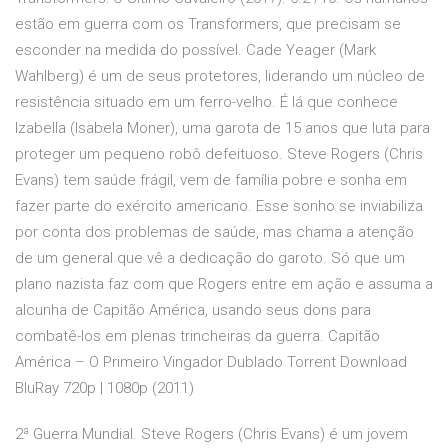
estão em guerra com os Transformers, que precisam se
esconder na medida do possível. Cade Yeager (Mark
Wahlberg) é um de seus protetores, liderando um núcleo de
resistência situado em um ferro-velho. É lá que conhece
Izabella (Isabela Moner), uma garota de 15 anos que luta para
proteger um pequeno robô defeituoso. Steve Rogers (Chris
Evans) tem saúde frágil, vem de família pobre e sonha em
fazer parte do exército americano. Esse sonho se inviabiliza
por conta dos problemas de saúde, mas chama a atenção
de um general que vê a dedicação do garoto. Só que um
plano nazista faz com que Rogers entre em ação e assuma a
alcunha de Capitão América, usando seus dons para
combatê-los em plenas trincheiras da guerra. Capitão
América – O Primeiro Vingador Dublado Torrent Download
BluRay 720p | 1080p (2011)
2ª Guerra Mundial. Steve Rogers (Chris Evans) é um jovem