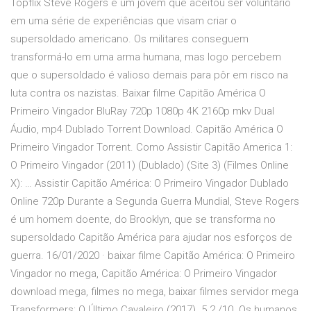
Topflix Steve Rogers é um jovem que aceitou ser voluntário
em uma série de experiências que visam criar o
supersoldado americano. Os militares conseguem
transformá-lo em uma arma humana, mas logo percebem
que o supersoldado é valioso demais para pôr em risco na
luta contra os nazistas. Baixar filme Capitão América O
Primeiro Vingador BluRay 720p 1080p 4K 2160p mkv Dual
Áudio, mp4 Dublado Torrent Download. Capitão América O
Primeiro Vingador Torrent. Como Assistir Capitão America 1:
O Primeiro Vingador (2011) (Dublado) (Site 3) (Filmes Online
X): … Assistir Capitão América: O Primeiro Vingador Dublado
Online 720p Durante a Segunda Guerra Mundial, Steve Rogers
é um homem doente, do Brooklyn, que se transforma no
supersoldado Capitão América para ajudar nos esforços de
guerra. 16/01/2020 · baixar filme Capitão América: O Primeiro
Vingador no mega, Capitão América: O Primeiro Vingador
download mega, filmes no mega, baixar filmes servidor mega
Transformers: O Último Cavaleiro (2017). 5.2 /10. Os humanos