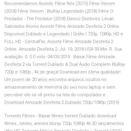
Recomendamos Assistir. Filme Nós (2019) Filme Venom
(2018) Filme Venom - BluRay Legendado (2018) Filme O
Predador - The Predator (2018) Elenco Diretores: Levan
Gabriadze Atores Assistir Filme Amizade Desfeita 2 Online.
Disponivel Dublado e Legendado | Grátis | 720p, 1080p, HD e
FULL HD - CentralFlix. Assistir Filme Amizade Desfeita 2
Online. Amizade Desfeita 2. Jul. 19, 2018 USA 93 Min. R. Sua
avaliação: 0. 0 0 voto. 04/05/2019 · Baixar Filme Amizade
Desfeita 2 via Torrent Dublado & Dual Áudio Completo BluRay
720p e 1080p , 4k de graça! Download em ótima qualidade!
Um jovem de 20 anos encontra arquivos ocultos no
armazenamento de memória do seu novo laptop e sem
perceber ele se vê preso na tela do computador e …
Download Amizade Desfeita 2 Dublado 720p/1080p (2019)
Torrents Filmes - Baixar filmes torrent Dublado download
filmes , séries, animes bluray 720p 1080p 4k 3D lançamentos