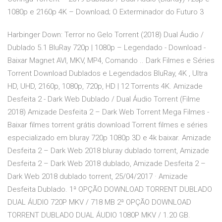
1080p e 2160p 4K – Download; O Exterminador do Futuro 3
Harbinger Down: Terror no Gelo Torrent (2018) Dual Áudio /
Dublado 5.1 BluRay 720p | 1080p – Legendado - Download -
Baixar Magnet AVI, MKV, MP4, Comando .. Dark Filmes e Séries
Torrent Download Dublados e Legendados BluRay, 4K , Ultra
HD, UHD, 2160p, 1080p, 720p, HD | 12 Torrents 4K. Amizade
Desfeita 2 - Dark Web Dublado / Dual Áudio Torrent (Filme
2018) Amizade Desfeita 2 – Dark Web Torrent Mega Filmes -
Baixar filmes torrent grátis download Torrent filmes e séries
especializado em bluray 720p 1080p 3D e 4k baixar. Amizade
Desfeita 2 – Dark Web 2018 bluray dublado torrent, Amizade
Desfeita 2 – Dark Web 2018 dublado, Amizade Desfeita 2 –
Dark Web 2018 dublado torrent, 25/04/2017 · Amizade
Desfeita Dublado. 1ª OPÇÃO DOWNLOAD TORRENT DUBLADO
DUAL ÁUDIO 720P MKV / 718 MB 2ª OPÇÃO DOWNLOAD
TORRENT DUBLADO DUAL ÁUDIO 1080P MKV / 1.20 GB.