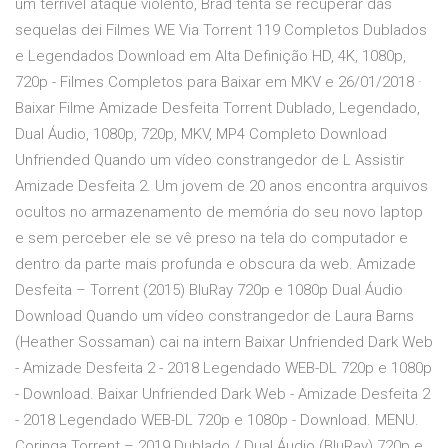
um terrível ataque violento, Brad tenta se recuperar das
sequelas dei Filmes WE Via Torrent 119 Completos Dublados
e Legendados Download em Alta Definição HD, 4K, 1080p,
720p - Filmes Completos para Baixar em MKV e 26/01/2018 ·
Baixar Filme Amizade Desfeita Torrent Dublado, Legendado,
Dual Áudio, 1080p, 720p, MKV, MP4 Completo Download
Unfriended Quando um vídeo constrangedor de L Assistir
Amizade Desfeita 2. Um jovem de 20 anos encontra arquivos
ocultos no armazenamento de memória do seu novo laptop
e sem perceber ele se vê preso na tela do computador e
dentro da parte mais profunda e obscura da web. Amizade
Desfeita – Torrent (2015) BluRay 720p e 1080p Dual Áudio
Download Quando um vídeo constrangedor de Laura Barns
(Heather Sossaman) cai na intern Baixar Unfriended Dark Web
- Amizade Desfeita 2 - 2018 Legendado WEB-DL 720p e 1080p
- Download. Baixar Unfriended Dark Web - Amizade Desfeita 2
- 2018 Legendado WEB-DL 720p e 1080p - Download. MENU.
Coringa Torrent – 2019 Dublado / Dual Áudio (BluRay) 720p e