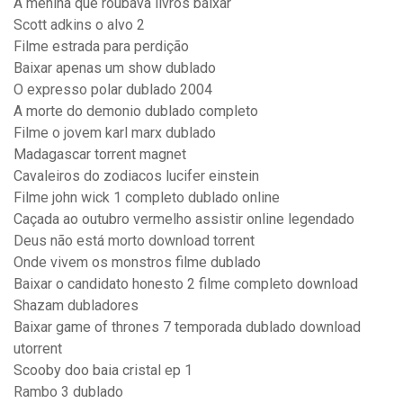
A menina que roubava livros baixar
Scott adkins o alvo 2
Filme estrada para perdição
Baixar apenas um show dublado
O expresso polar dublado 2004
A morte do demonio dublado completo
Filme o jovem karl marx dublado
Madagascar torrent magnet
Cavaleiros do zodiacos lucifer einstein
Filme john wick 1 completo dublado online
Caçada ao outubro vermelho assistir online legendado
Deus não está morto download torrent
Onde vivem os monstros filme dublado
Baixar o candidato honesto 2 filme completo download
Shazam dubladores
Baixar game of thrones 7 temporada dublado download
utorrent
Scooby doo baia cristal ep 1
Rambo 3 dublado