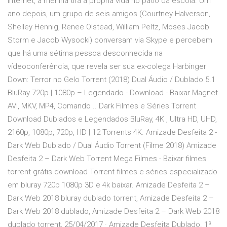
internet, a menina tira a própria vida no pátio da escola. Um
ano depois, um grupo de seis amigos (Courtney Halverson,
Shelley Hennig, Renee Olstead, William Peltz, Moses Jacob
Storm e Jacob Wysocki) conversam via Skype e percebem
que há uma sétima pessoa desconhecida na
vídeoconferência, que revela ser sua ex-colega Harbinger
Down: Terror no Gelo Torrent (2018) Dual Áudio / Dublado 5.1
BluRay 720p | 1080p – Legendado - Download - Baixar Magnet
AVI, MKV, MP4, Comando .. Dark Filmes e Séries Torrent
Download Dublados e Legendados BluRay, 4K , Ultra HD, UHD,
2160p, 1080p, 720p, HD | 12 Torrents 4K. Amizade Desfeita 2 -
Dark Web Dublado / Dual Áudio Torrent (Filme 2018) Amizade
Desfeita 2 – Dark Web Torrent Mega Filmes - Baixar filmes
torrent grátis download Torrent filmes e séries especializado
em bluray 720p 1080p 3D e 4k baixar. Amizade Desfeita 2 –
Dark Web 2018 bluray dublado torrent, Amizade Desfeita 2 –
Dark Web 2018 dublado, Amizade Desfeita 2 – Dark Web 2018
dublado torrent, 25/04/2017 · Amizade Desfeita Dublado. 1ª