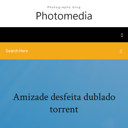
Amizade desfeita dublado
torrent