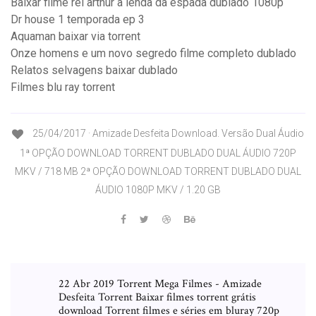
Baixar filme rei arthur a lenda da espada dublado 1080p
Dr house 1 temporada ep 3
Aquaman baixar via torrent
Onze homens e um novo segredo filme completo dublado
Relatos selvagens baixar dublado
Filmes blu ray torrent
25/04/2017 · Amizade Desfeita Download. Versão Dual Áudio
1ª OPÇÃO DOWNLOAD TORRENT DUBLADO DUAL ÁUDIO 720P
MKV / 718 MB 2ª OPÇÃO DOWNLOAD TORRENT DUBLADO DUAL
ÁUDIO 1080P MKV / 1.20 GB
22 Abr 2019 Torrent Mega Filmes - Amizade
Desfeita Torrent Baixar filmes torrent grátis
download Torrent filmes e séries em bluray 720p