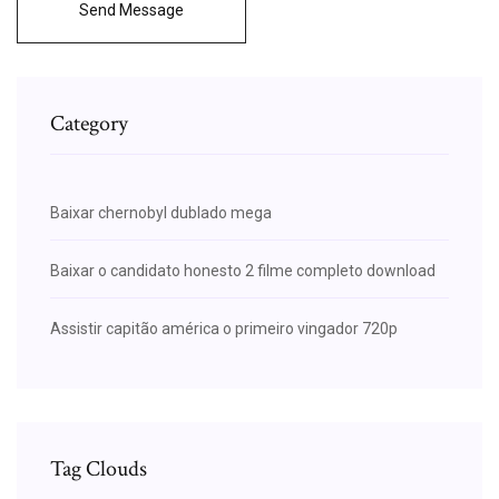
Send Message
Category
Baixar chernobyl dublado mega
Baixar o candidato honesto 2 filme completo download
Assistir capitão américa o primeiro vingador 720p
Tag Clouds