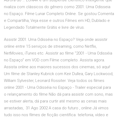
Aurora do … LUNAR é um suspense científico inteligente que
rivaliza com clássicos do gênero como 2001: Uma Odisseia
no Espaço. Filme Lunar Completo Online. Se gostou Comenta
e Compartilha, Veja esse e outros Filmes em HD, Dublado e
Legendado Totalmente Grátis e livre de vírus.
Assistir 2001: Uma Odisséia no Espaço? Veja onde assistir
online entre 15 serviços de streaming, como Netflix,
NetMovies, iTunes etc. Assistir ao filme "2001 - Uma Odisséia
no Espaço" em VOD com Filme completo. Assista agora.
Assista online aos maiores sucessos dos cinemas, só aqui!
Um filme de Stanley Kubrick com Keir Dullea, Gary Lockwood,
William Sylvester, Leonard Rossiter. Veja todos os filmes
online 2001 - Uma Odisséia no Espaço - Trailer especial para
o relançamento do filme Não dá para assistir com sono, mas
se estiver alerta, dá para curtir até mesmo as cenas mais
arrastadas, 31 Ago 2002 A casa do futuro , online Já vimos
tudo isso nos filmes de ficção científica. telefonia, vídeo e